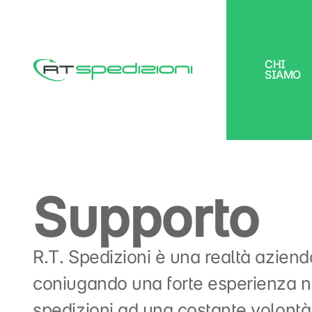
CHI
SIAMO
RT Spedizioni
Supporto
R.T. Spedizioni è una realtà aziend
coniugando una forte esperienza ne
spedizioni ad una costante volontà 