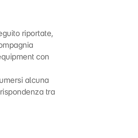
guito riportate,
Compagnia
 equipment con
sumersi alcuna
rrispondenza tra