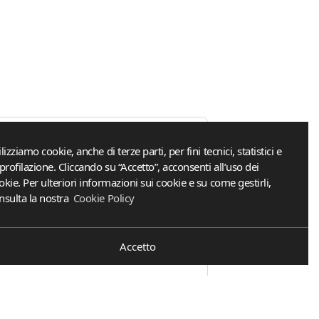
ilizziamo cookie, anche di terze parti, per fini tecnici, statistici e
 profilazione. Cliccando su “Accetto”, acconsenti all’uso dei
okie. Per ulteriori informazioni sui cookie e su come gestirli,
nsulta la nostra
Cookie Policy
Accetto