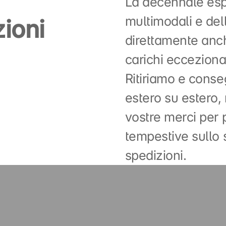
La decennale esp
multimodali e del
ioni
direttamente anch
carichi eccezional
Ritiriamo e conse
estero su estero
vostre merci per 
tempestive sullo 
spedizioni.