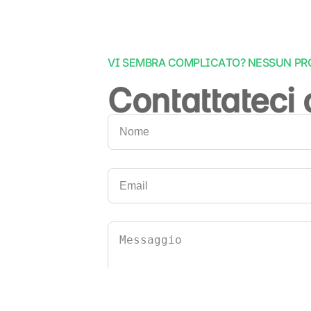
VI SEMBRA COMPLICATO? NESSUN PR
Contattateci 
Nome
e
cognome
(Obbligatorio)
Nome
Email
(Obbligatorio)
Untitled
(Obbligatorio)