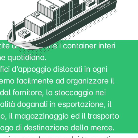
tite di merce che i container interi
ne quotidiano.
ffici d’appoggio dislocati in ogni
remo facilmente ad organizzare il
 dal fornitore, lo stoccaggio nei
alità doganali in esportazione, il
o, il magazzinaggio ed il trasporto
luogo di destinazione della merce.