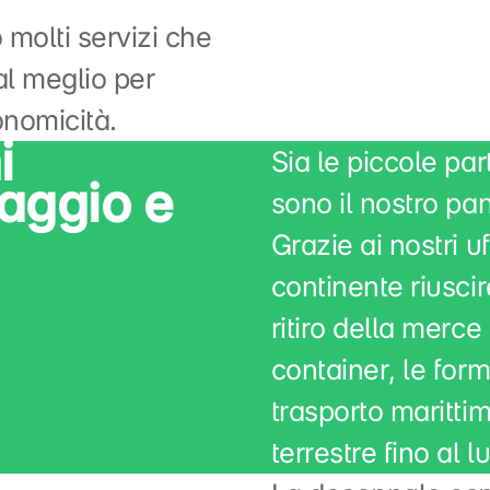
molti servizi che
al meglio per
onomicità.
i
Sia le piccole par
caggio e
sono il nostro pa
Grazie ai nostri u
continente riusci
ritiro della merce
container, le form
trasporto marittim
terrestre fino al 