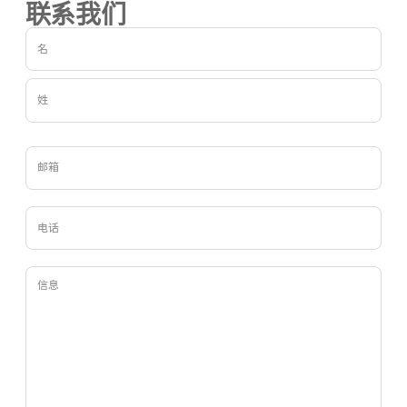
联系我们
全
名
（必
填）
名
姓
电
子
邮
件
（必
填）
电
话
（必
填）
Untitled
（必
填）