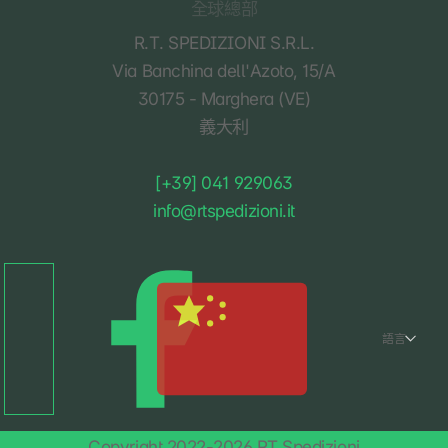
全球總部
RT Spedizioni
R.T. SPEDIZIONI S.R.L.
Via Banchina dell'Azoto, 15/A
30175 - Marghera (VE)
義大利
[+39] 041 929063
info@rtspedizioni.it
語言
Copyright 2022-2026 RT Spedizioni