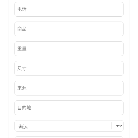
电
（必
填）
话
（必
填）
商
品
（必
填）
重
量
（必
填）
尺
寸
（必
填）
来
源
（必
填）
目
的
地
（必
填）
运
输
（必
填）