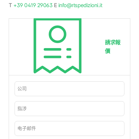
T
+39 0419 29063
E
info@rtspedizioni.it
請求報
價
公
司
（必
填）
指
涉
（必
填）
电
子
邮
件