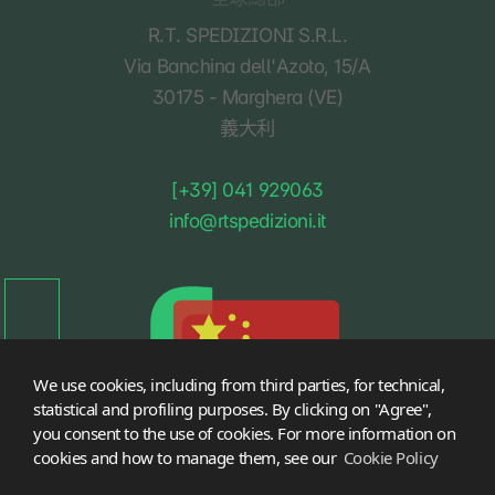
R.T. SPEDIZIONI S.R.L.
Via Banchina dell'Azoto, 15/A
30175 - Marghera (VE)
義大利
[+39] 041 929063
info@rtspedizioni.it
語言
We use cookies, including from third parties, for technical,
statistical and profiling purposes. By clicking on "Agree",
you consent to the use of cookies. For more information on
cookies and how to manage them, see our
Cookie Policy
Copyright 2022-2026 RT Spedizioni