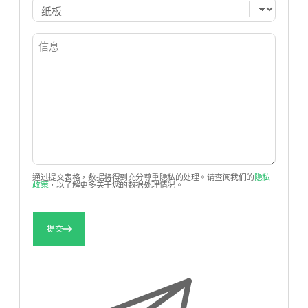
包
（必
填）
Untitled
（必
填）
全
名
（必
通过提交表格，数据将得到充分尊重隐私的处理。请查阅我们的
隐私
填）
政策
，以了解更多关于您的数据处理情况。
名
姓
提交
电
子
邮
件
电
（必
填）
话
（必